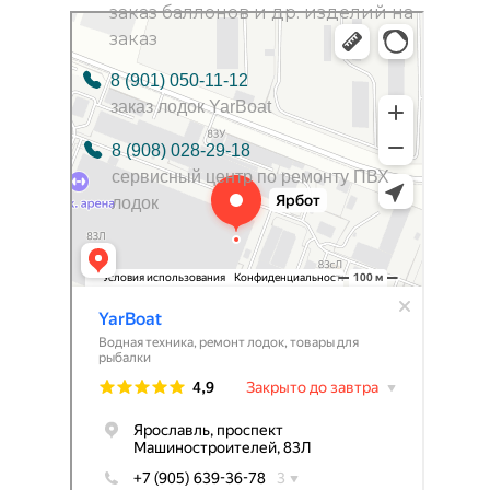
заказ баллонов и др. изделий на
YarBoat
Катера, лодки, яхты в Ярославле
заказ
Ремонт лодок в Ярославле
8 (901) 050-11-12
заказ лодок YarBoat
8 (908) 028-29-18
сервисный центр по ремонту ПВХ
лодок